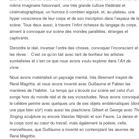
même imaginaire foisonnant, une très grande culture théâtrale et
cinématographique, un humour ô combien aiguisé, et, au plateau, une
hyper conscience de leur corps et de son inscription dans l’espace de l
scène. Tous deux aussi, à travers l’infini richesse du langage du corps,
aiment à convoquer sur scène des mondes parallèles, étranges et
captivants.
Distordre le réel, inverser l’ordre des choses, convoquer l’inconscient et
les rêves :
C’est ce qu’on fait avec tant de bonheur les artistes
surréalistes et c’est ce que nous avons voulu explorer dans l’
Art de
vivre
.
Nous avons matérialisé un paysage mental, très librement inspiré de
René Magritte, et nous avons inventé avec Guillaume et Fabien les
manières de l’habiter.
L
e temps qui s’écoule sur scène est celui d’un
songe hors du monde réel et de ses vicissitudes. Nous avons convoqu
le célèbre peintre avec quelques uns de ses objets emblématiques (don
une pipe bien sûr!) mais aussi les plasticiens Gilbert et George avec
Th
Singing sculpture
ou encore Vasslav Nijinski et son Faune. La danse et
le corps sont au cœur du travail, mais également la poésie, celle,
merveilleuse, que Guillaume a inventé en contemplant les œuvres de
René Magritte.