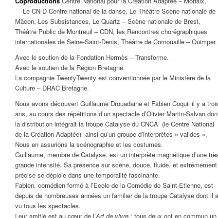
Coproductions
Centre National pour la Création Adaptée – Morlaix
Le CN-D Centre national de la danse, Le Théâtre Scène nationale de
Mâcon, Les Subsistances, Le Quartz – Scène nationale de Brest,
Théâtre Public de Montreuil – CDN, les Rencontres chorégraphiques
internationales de Seine-Saint-Denis, Théâtre de Cornouaille – Quimper.
Avec le soutien de la Fondation Hermès – Transforme.
Avec le soutien de la Région Bretagne.
La compagnie TwentyTwenty est conventionnée par le Ministère de la
Culture – DRAC Bretagne.
Nous avons découvert Guillaume Drouadaine et Fabien Coquil il y a troi
ans, au cours des répétitions d’un spectacle d’Olivier Martin-Salvan don
la distribution intégrait la troupe Catalyse du CNCA (le Centre National
de la Création Adaptée) ainsi qu’un groupe d’interprètes « valides ».
Nous en assurions la scénographie et les costumes.
Guillaume, membre de Catalyse, est un interprète magnétique d’une trè
grande intensité. Sa présence sur scène, douce, fluide, et extrêmement
précise se déploie dans une temporalité fascinante.
Fabien, comédien formé à l’Ecole de la Comédie de Saint-Etienne, est
depuis de nombreuses années un familier de la troupe Catalyse dont il 
vu tous les spectacles.
Leur amitié est au cœur de l’
Art de vivre
: tous deux ont en commun un