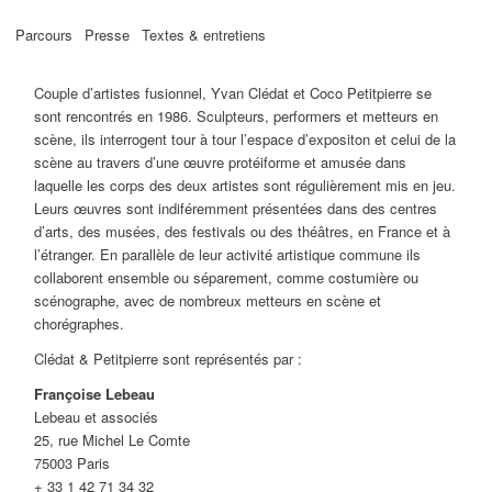
Parcours
Presse
Textes & entretiens
Couple d’artistes fusionnel, Yvan Clédat et Coco Petitpierre se
sont rencontrés en 1986. Sculpteurs, performers et metteurs en
scène, ils interrogent tour à tour l’espace d’expositon et celui de la
scène au travers d’une œuvre protéiforme et amusée dans
laquelle les corps des deux artistes sont régulièrement mis en jeu.
Leurs œuvres sont indiféremment présentées dans des centres
d’arts, des musées, des festivals ou des théâtres, en France et à
l’étranger. En parallèle de leur activité artistique commune ils
collaborent ensemble ou séparement, comme costumière ou
scénographe, avec de nombreux metteurs en scène et
chorégraphes.
Clédat & Petitpierre sont représentés par :
Françoise Lebeau
Lebeau et associés
25, rue Michel Le Comte
75003 Paris
+ 33 1 42 71 34 32