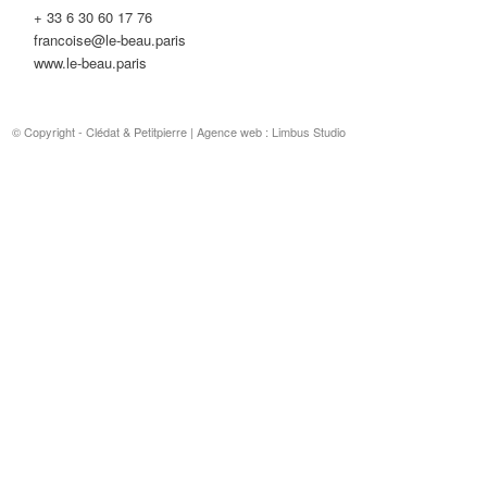
+ 33 6 30 60 17 76
francoise@le-beau.paris
www.le-beau.paris
© Copyright - Clédat & Petitpierre |
Agence web : Limbus Studio